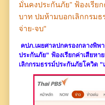
มั่นคงประกันภัย” ฟ้องเรีย
บาท ปมห้ามบอกเลิกกรมธรร
จ่าย-จบ"
คปภ.เผยศาลปกครองกลางพิพาก
ประกันภัย” ฟ้องเรียกค่าเสียห
เลิกกรมธรรม์ประกันภัยโควิด "