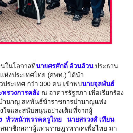
นในโอกาสที่
นายศรศักดิ์ อ้วนล้วน
ประธาน
าญแห่งประเทศไทย (ศพท.) ได้นำ
่วประเทศ กว่า 300 คน เข้าพบ
นายจุลพันธ์
ระทรวงการคลัง
ณ อาคารรัฐสภา เพื่อเรียกร้อง
รบำนาญ สหพันธ์ข้าราชการบำนาญแห่ง
ใจและสนับสนุนอย่างเต็มที่จากผู้
ง
หัวหน้าพรรคครูไทย
นายสรวงศ์ เทียน
สมาชิกสภาผู้แทนราษฎรพรรคเพื่อไทย มา