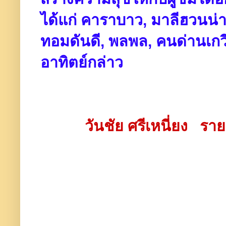
ได้แก่ คาราบาว, มาลีฮวนน
ทอมดันดี, พลพล, คนด่านเก
อาทิตย์กล่า
ว
วันชัย ศรีเหนี่ยง รา