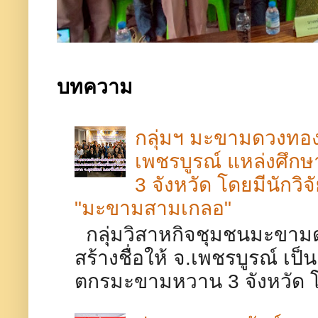
บทความ
กลุ่มฯ มะขามดวงทอง 
เพชรบูรณ์​ แหล่งศึ
3 จังหวัด โดยมีนักวิ
"มะขามสามเกลอ"
กลุ่มวิสาหกิจชุมชนมะขามด
สร้างชื่อให้ จ.เพชรบูรณ์​ เ
ตกรมะขามหวาน 3 จังหวัด โดย