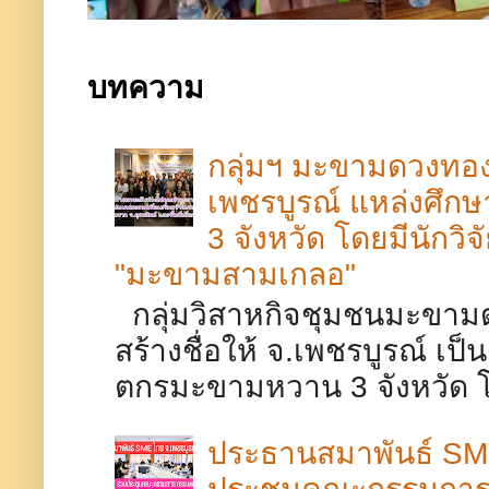
บทความ
กลุ่มฯ มะขามดวงทอง 
เพชรบูรณ์​ แหล่งศึ
3 จังหวัด โดยมีนักวิ
"มะขามสามเกลอ"
กลุ่มวิสาหกิจชุมชนมะขามด
สร้างชื่อให้ จ.เพชรบูรณ์​ เ
ตกรมะขามหวาน 3 จังหวัด โดย
ประธานสมาพันธ์ SME
ประชุมคณะกรรมการร