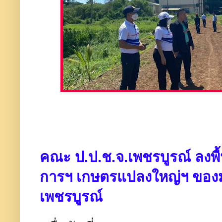
คณะ ป.ป.ช.จ.เพชรบูรณ์ ลงพ
การฯ เกษตรแปลงใหญ่ฯ ของม
เพชรบูรณ์