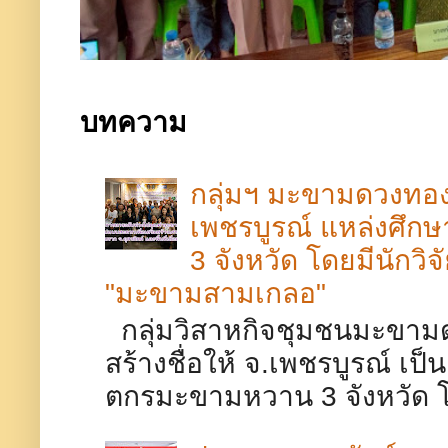
บทความ
กลุ่มฯ มะขามดวงทอง 
เพชรบูรณ์​ แหล่งศึ
3 จังหวัด โดยมีนักวิ
"มะขามสามเกลอ"
กลุ่มวิสาหกิจชุมชนมะขามด
สร้างชื่อให้ จ.เพชรบูรณ์​ เ
ตกรมะขามหวาน 3 จังหวัด โดย