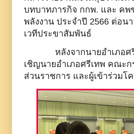
บทบาทภารกิจ กกพ. และ คพข.
พลังงาน ประจำปี 2566 ต่อนา
เวทีประขาสัมพันธ์​
หลังจากนายอำเภอศรีเทพไ
เชิญนายอำเภอศรีเทพ คณะกรร
ส่วนราชการ และผู้เข้าร่วม