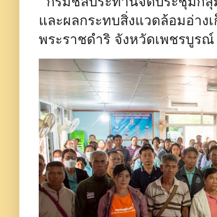
กรมชลประทานจัดประชุมกลุ่
และผลกระทบสิ่งแวดล้อมอ่างเก
พระราชดำริ จังหวัดเพชรบู