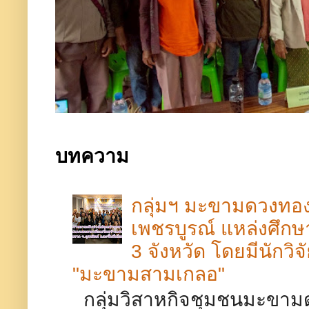
บทความ
กลุ่มฯ มะขามดวงทอง 
เพชรบูรณ์​ แหล่งศึ
3 จังหวัด โดยมีนักวิ
"มะขามสามเกลอ"
กลุ่มวิสาหกิจชุมชนมะขามด